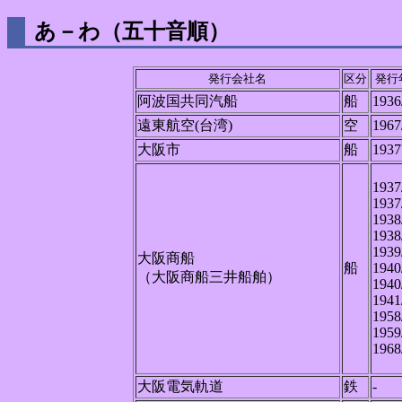
あ－わ（五十音順）
発行会社名
区分
発行
阿波国共同汽船
船
1936
遠東航空(台湾)
空
1967
大阪市
船
1937
1937
1937
1938
1938
1939
大阪商船
船
1940
（大阪商船三井船舶）
1940
1941
1958
1959
1968
大阪電気軌道
鉄
-