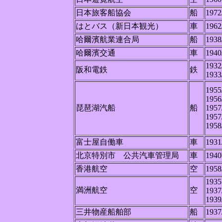
日本旅客船協会
船
1972
はとバス（新日本観光）
車
1962
哈爾濱航業連合局
船
1938
哈爾濱交通
車
1940
1932
阪和電鉄
鉄
1933
1955
1956
琵琶湖汽船
船
1957
1957
1958
富士屋自働車
車
1931
北京特別市 公共汽車管理局
車
194
香港航空
空
1958
1935
満洲航空
空
1937
1939
三井物産船舶部
船
1937