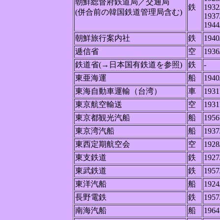
朝鮮総督府鉄道局／交通局
鉄
1932
(併合前の韓国鉄道管理局含む)
1937
1944
朝鮮旅行案内社
鉄
1940
逓信省
空
1936
鉄道省(→日本国有鉄道を参照)
鉄
-
東亜海運
船
1940
東海自動車運輸（台湾）
車
1931
東京航空輸送
空
1931
東京都観光汽船
船
1956
東京湾汽船
船
1937
東西定期航空会
空
1928
東支鉄道
鉄
1927
東武鉄道
鉄
1957
東洋汽船
船
1924
長野電鉄
鉄
1957
南海汽船
船
1964