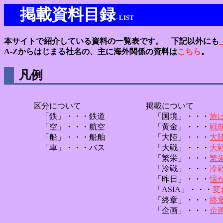
掲載資料目録
- LIST
本サイトで紹介している資料の一覧表です。 下記以外にも
A-Zからはじまる社名の、主に海外関係の資料は
こちら
。
凡例
区分について
掲載について
「鉄」・・・鉄道
「国境」・・・
旅
「空」・・・航空
「黄金」・・・
戦
「船」・・・船舶
「大陸」・・・
大
「車」・・・バス
「大戦」・・・
大
「繁栄」・・・
繁
「冷戦」・・・
冷
「昨日」・・・
懐
「ASIA」・・・
変
「終章」・・・
終
「企画」・・・
企