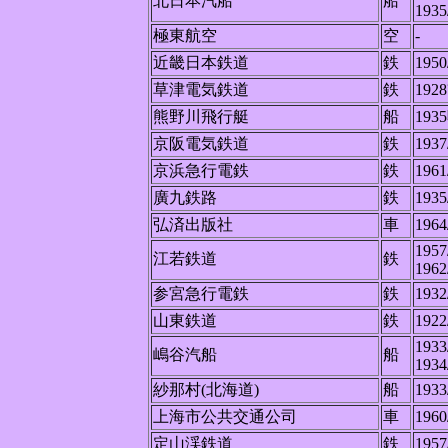
北日本汽船
船
1935
極東航空
空
-
近畿日本鉄道
鉄
1950
草津電気鉄道
鉄
1928
熊野川飛行艇
船
193
京阪電気鉄道
鉄
1937
京浜急行電鉄
鉄
1961
廣九鉄路
鉄
1935
弘済出版社
車
1964
1957
江若鉄道
鉄
1962
参宮急行電鉄
鉄
1932
山東鉄道
鉄
1922
1933
嶋谷汽船
船
1934
紗那村(北海道)
船
1933
上海市公共交通公司
車
1960
定山渓鉄道
鉄
1957