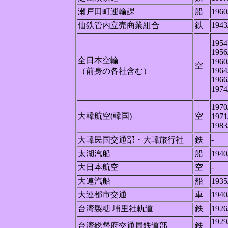
瀬戸田町運輸課
船
1960
仙鉄管内立売商業組合
鉄
1943
1954
1956
全日本空輸
1960
空
1964
（前身の各社含む）
1966
1974
1970
大韓航空(韓国)
空
1971
1983
大韓民国交通部・大韓旅行社
鉄
-
太湖汽船
船
1940
大日本航空
空
-
大連汽船
船
1935
大連都市交通
車
1940
台湾製糖 埔里社軌道
鉄
1926
1929
台湾総督府交通局鉄道部
鉄