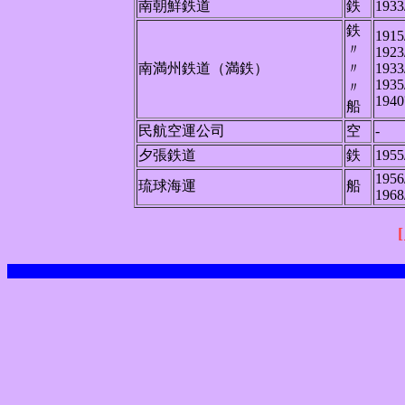
南朝鮮鉄道
鉄
1933
鉄
1915
〃
1923
南満州鉄道（満鉄）
〃
1933
1935
〃
1940
船
民航空運公司
空
-
夕張鉄道
鉄
1955
1956
琉球海運
船
1968