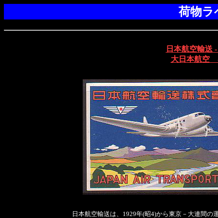
荷物ラ
日本航空輸送 - J
大日本航空 - D
日本航空輸送は、1929年(昭4)から東京－大連間の運